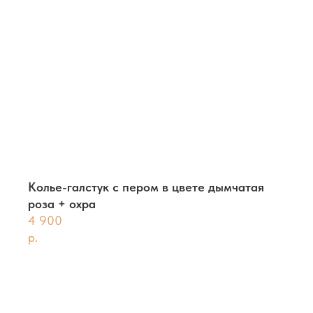
Колье-галстук с пером в цвете дымчатая
роза + охра
4 900
р.