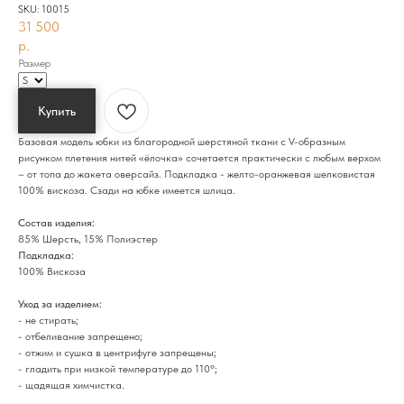
SKU:
10015
31 500
р.
Размер
Купить
Базовая модель юбки из благородной шерстяной ткани с V-образным
рисунком плетения нитей «ёлочка» сочетается практически с любым верхом
– от топа до жакета оверсайз. Подкладка - желто-оранжевая шелковистая
100% вискоза. Сзади на юбке имеется шлица.
Состав изделия:
85% Шерсть, 15% Полиэстер
Подкладка:
100% Вискоза
Уход за изделием:
- не стирать;
- отбеливание запрещено;
- отжим и сушка в центрифуге запрещены;
- гладить при низкой температуре до 110°;
- щадящая химчистка.