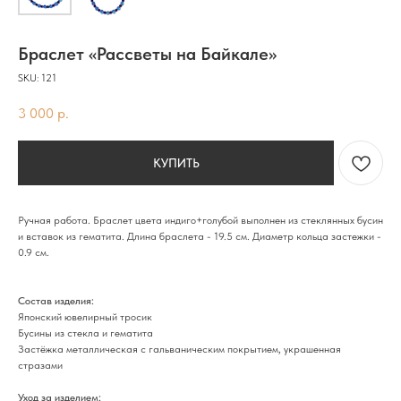
Браслет «Рассветы на Байкале»
SKU:
121
3 000
р.
КУПИТЬ
Ручная работа. Браслет цвета индиго+голубой выполнен из стеклянных бусин
и вставок из гематита. Длина браслета - 19.5 см. Диаметр кольца застежки -
0.9 см.
Состав изделия:
Японский ювелирный тросик
Бусины из стекла и гематита
Застёжка металлическая с гальваническим покрытием, украшенная
стразами
Уход за изделием: