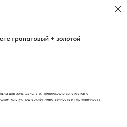
вете гранатовый + золотой
ьна для зоны декольте, превосходно сочетается с
лье-галстук подчеркнёт женственность и гармоничность