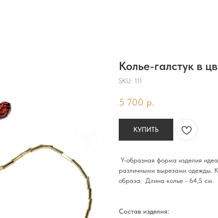
Колье-галстук в ц
SKU:
111
5 700
р.
КУПИТЬ
Y-образная форма изделия идеал
различными вырезами одежды. Ко
образа. Длина колье - 64,5 см.
Состав изделия: