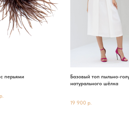
с перьями
Базовый топ пыльно-гол
натурального шёлка
р.
19 900
р.