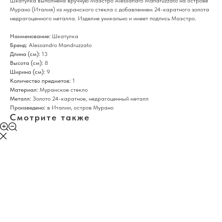
Шкатулка выполнена вручную Маэстро Alessandro Mandruzzato на острове
Мурано (Италия) из муранского стекла с добавлением 24-каратного золота
недрагоценного металла. Изделие уникально и имеет подпись Маэстро.
Наименование:
Шкатулка
Бренд:
Alessandro Mandruzzato
Длина (см):
13
Высота (см):
8
Ширина (см):
9
Количество предметов:
1
Материал:
Муранское стекло
Металл:
Золото 24-каратное, недрагоценный металл
Произведено:
в Италии, остров Мурано
Смотрите также