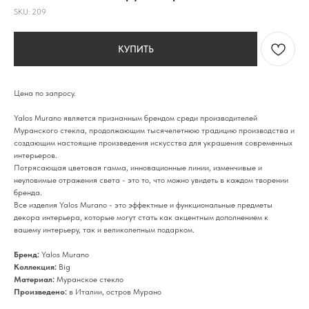
SKU:
209
КУПИТЬ
Цена по запросу.
Yalos Murano является признанным брендом среди производителей
Муранского стекла, продолжающим тысячелетнюю традицию производства и
создающим настоящие произведения искусства для украшения современных
интерьеров.
Потрясающая цветовая гамма, инновационные линии, изменчивые и
неуловимые отражения света - это то, что можно увидеть в каждом творении
бренда.
Все изделия Yalos Murano - это эффектные и функциональные предметы
декора интерьера, которые могут стать как акцентным дополнением к
вашему интерьеру, так и великолепным подарком.
Бренд:
Yalos Murano
Коллекция:
Big
Материал:
Муранское стекло
Произведено:
в Италии, остров Мурано