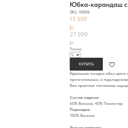
Юбка-карандаш с 
SKU:
10006
13 500
р.
27 000
р.
Размер
КУПИТЬ
Идеальная посадка юбки цвета м
притягательным, а подкладочная
Вам приятные тактильные ощуще
Состав изделия:
60% Вискоза, 40% Полиэстер
Подкладка:
100% Вискоза
Уход за изделием: